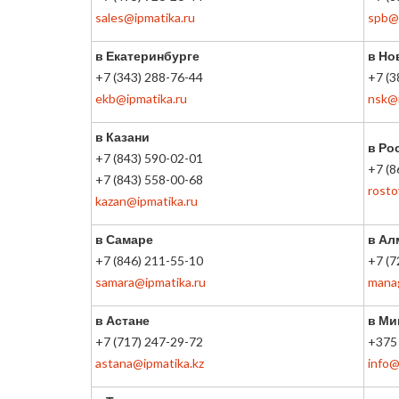
sales@ipmatika.ru
spb@i
в Екатеринбурге
в Но
+7 (343) 288-76-44
+7 (3
ekb@ipmatika.ru
nsk@i
в Казани
в Ро
+7 (843) 590-02-01
+7 (8
+7 (843) 558-00-68
rosto
kazan@ipmatika.ru
в Самаре
в Ал
+7 (846) 211-55-10
+7 (7
samara@ipmatika.ru
mana
в Астане
в Ми
+7 (717) 247-29-72
+375 
astana@ipmatika.kz
info@