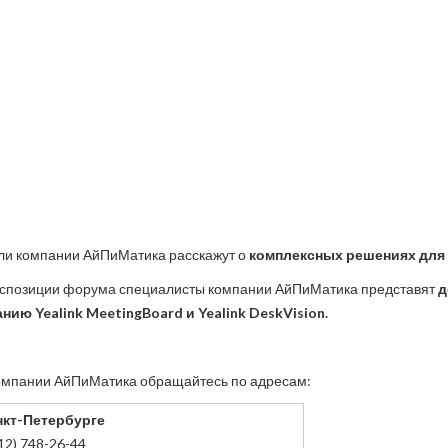
ли компании АйПиМатика расскажут о
комплексных решениях для 
 экспозиции форума специалисты компании АйПиМатика представят
д
ию Yealink MeetingBoard и Yealink DeskVision.
омпании АйПиМатика обращайтесь по адресам:
нкт-Петербурге
12) 748-26-44