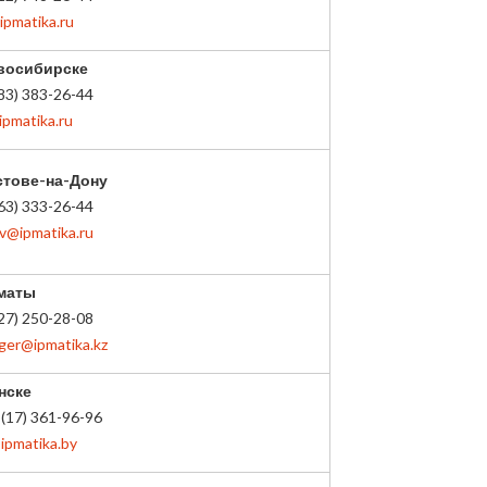
pmatika.ru
восибирске
83) 383-26-44
pmatika.ru
стове-на-Дону
63) 333-26-44
v@ipmatika.ru
маты
27) 250-28-08
ger@ipmatika.kz
нске
(17) 361-96-96
ipmatika.by