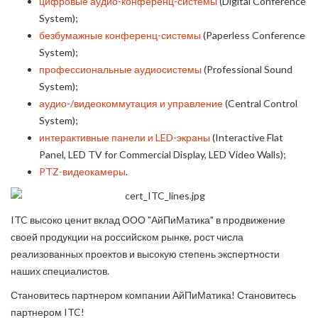
цифровые аудио-конференц-системы
(Digital Conference
System);
безбумажные конференц-системы
(Paperless Conference
System);
профессиональные аудиосистемы
(Professional Sound
System);
аудио-/видеокоммутация и управление
(Central Control
System);
интерактивные панели и LED-экраны
(Interactive Flat
Panel, LED TV for Commercial Display, LED Video Walls);
PTZ-видеокамеры
.
ITC высоко ценит вклад ООО "АйПиМатика" в продвижение
своей продукции на российском рынке, рост числа
реализованных проектов и высокую степень экспертности
наших специалистов.
Становитесь партнером компании АйПиМатика! Становитесь
партнером ITC!