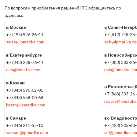
По вопросам приобретения решений ITC обращайтесь по
адресам:
в Москве
в Санкт-Петер
+7 (495) 926-26-44
+7 (812) 748-26
sales@ipmatika.com
spb@ipmatika.c
в Екатеринбурге
в Новосибирс
+7 (343) 288-76-44
+7 (383) 383-26
ekb@ipmatika.com
nsk@ipmatika.c
в Казани
в Ростове-на-
+7 (843) 590-02-01
+7 (863) 333-26
+7 (843) 558-00-68
rostov@ipmatika
kazan@ipmatika.com
в Самаре
во Владивосто
+7 (846) 211-55-10
+7 (423) 205-60
samara@ipmatika.com
vld@ipmatika.co