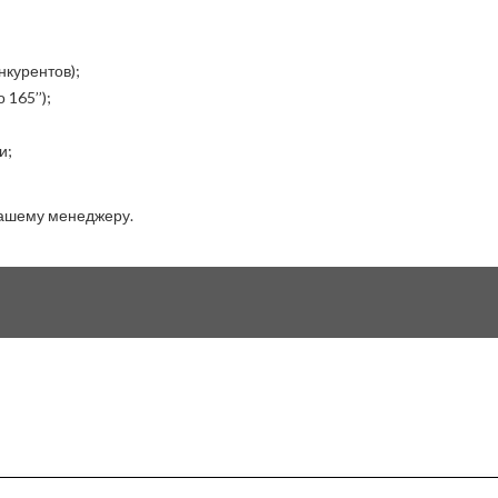
нкурентов);
165’’);
и;
Вашему менеджеру.