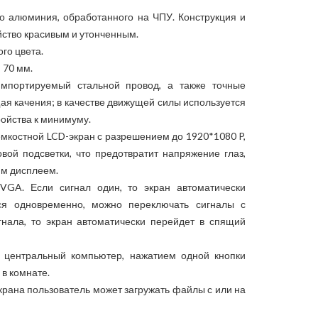
го алюминия, обработанного на ЧПУ. Конструкция и
йство красивым и утонченным.
го цвета.
 70 мм.
импортируемый стальной провод, а также точные
 качения; в качестве движущей силы используется
ройства к минимуму.
мкостной LCD-экран с разрешением до 1920*1080 P,
вой подсветки, что предотвратит напряжение глаз,
м дисплеем.
VGA. Если сигнал один, то экран автоматически
тся одновременно, можно переключать сигналы с
гнала, то экран автоматически перейдет в спящий
з центральный компьютер, нажатием одной кнопки
в комнате.
крана пользователь может загружать файлы с или на