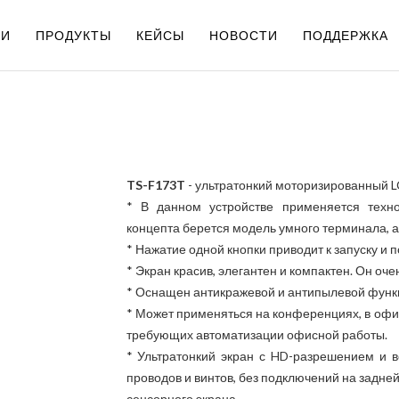
ИИ
ПРОДУКТЫ
КЕЙСЫ
НОВОСТИ
ПОДДЕРЖКА
TS-F173T
- ультратонкий моторизированный LC
* В данном устройстве применяется техно
концепта берется модель умного терминала, 
* Нажатие одной кнопки приводит к запуску и 
* Экран красив, элегантен и компактен. Он оче
* Оснащен антикражевой и антипылевой функ
* Может применяться на конференциях, в офис
требующих автоматизации офисной работы.
* Ультратонкий экран с HD-разрешением и 
проводов и винтов, без подключений на задней
сенсорного экрана.