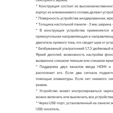
* Конструкция состоит из высококачественно
корпус из алюминиевого сплава делают устро
* Поверхность устройства анодированная, ярко
* Толщина настольной панели - 3 мм, ширина -
* В конструкции устройства применяется 
прямоугольная направляющая и направляющая
двигатель прямого тока, что сводит шум от уст
* Безбумажный ультратонкий 17,3 дюймовый е
Яркий дисплей, возможность настройки фоно
вызванное слишком темным или слишком ярки
* Поддержка двух каналов ввода HDMI и 
распознает его. Если два сигнала подаю
помощью клавиатуры. Если нет никакого си
режим.
* Устройство может контролироваться чере
можно включить или выключить все устройства 
* Через USB-порт, установленный на панели э
USB-носитель.