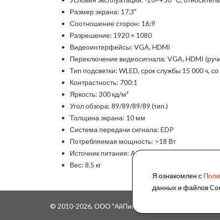
Размер экрана: 17.3"
Соотношение сторон: 16:9
Разрешение: 1920 × 1080
Видеоинтерфейсы: VGA, HDMI
Переключение видеосигнала: VGA, HDMI (руч
Тип подсветки: WLED, срок службы 15 000 ч, 
Контрастность: 700:1
Яркость: 300 кд/м²
Угол обзора: 89/89/89/89 (тип.)
Толщина экрана: 10 мм
Система передачи сигнала: EDP
Потребляемая мощность: >18 Вт
Источник питания: AC 220 В, 50~60 Гц
Вес: 8.5 кг
Я ознакомлен с
Поли
данных и файлов Coo
© 2010-2026, ООО "АйПиМатика"