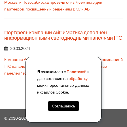
Москвы и Новосибирска провели очный семинар для
партнеров, посвященный решениям ВКС и АВ
Портфель компании АйПиМатика дополнен
информационными светодиодными панелями ITC
20.03.2024
Компания АйПиМатика расширяет сотрудничество с компанией
ITC началом поставки информационных светодиодных
Я ознакомлен с
Политикой
и
панелей "все-в-одном"
даю согласие на
обработку
моих персональных данных
«
2
3
4
5
6
»
и файлов Cookie.
Соглашаюсь
© 2010-2026, ООО "АйПиМатика"